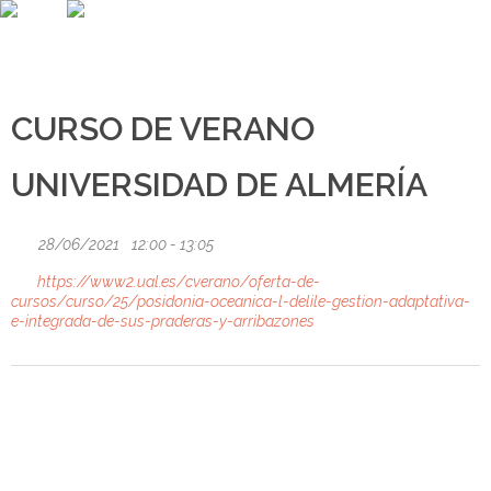
JOIN BLUE NATURA AND COMBAT CLIMATE CHANGE
Private Área
English
Sitemap
Español
HOME
RESULTS
LAST NEWS
CALENDAR
BLUE CARBON
MULTIMEDIA
THE PROJEC
RESOURC
CURSO DE VERANO
UNIVERSIDAD DE ALMERÍA
28/06/2021
12:00 - 13:05
https://www2.ual.es/cverano/oferta-de-
cursos/curso/25/posidonia-oceanica-l-delile-gestion-adaptativa-
e-integrada-de-sus-praderas-y-arribazones