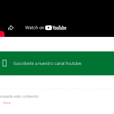
Suscríbete a nuestro canal Youtube.
mparte este contenido:
Share