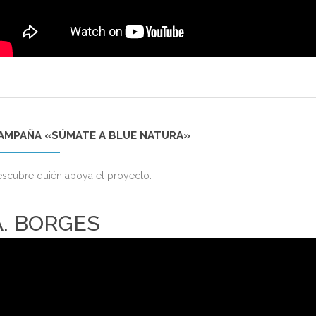
AMPAÑA «SÚMATE A BLUE NATURA»
scubre quién apoya el proyecto:
A. BORGES